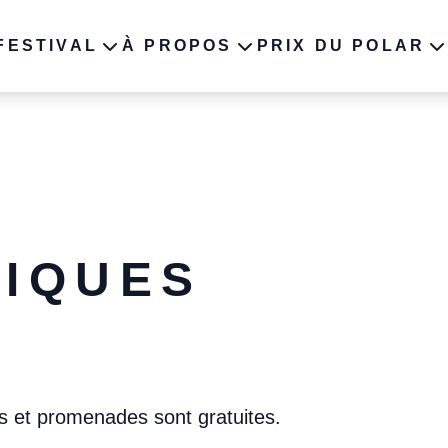
FESTIVAL
À PROPOS
PRIX DU POLAR
ROGRAMME 2023
À PROPOS
2023
ES AUTEURS
INFOS PRATIQUES
2021
NCIENNES ÉDITIONS
2020
TIQUES
s et promenades sont gratuites.