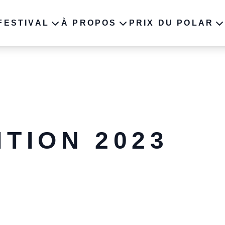
FESTIVAL
À PROPOS
PRIX DU POLAR
ROGRAMME 2023
À PROPOS
2023
ES AUTEURS
INFOS PRATIQUES
2021
NCIENNES ÉDITIONS
2020
TION 2023